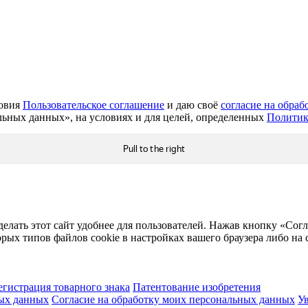
ловия
Пользовательское соглашение
и даю своё
согласие на обра
льных данных», на условиях и для целей, определенных
Политик
ать этот сайт удобнее для пользователей. Нажав кнопку «Согла
орых типов файлов cookie в настройках вашего браузера либо на
егистрация товарного знака
Патентование изобретения
ых данных
Согласие на обработку моих персональных данных
У