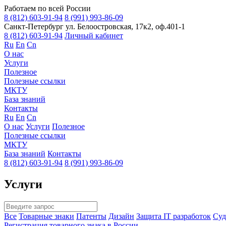
Работаем по всей России
8 (812) 603-91-94
8 (991) 993-86-09
Санкт-Петербург
ул. Белоостровская, 17к2, оф.401-1
8 (812) 603-91-94
Личный кабинет
Ru
En
Cn
О нас
Услуги
Полезное
Полезные ссылки
МКТУ
База знаний
Контакты
Ru
En
Cn
О нас
Услуги
Полезное
Полезные ссылки
МКТУ
База знаний
Контакты
8 (812) 603-91-94
8 (991) 993-86-09
Услуги
Все
Товарные знаки
Патенты
Дизайн
Защита IT разработок
Суд
Регистрация товарного знака в России